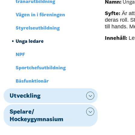
tränarutbildning
Namn:
Unga 
Syfte:
Är at
Vägen in i föreningen
deras roll. 
till hands. 
Styrelseutbildning
Innehåll:
Led
Unga ledare
NPF
Sportchefsutbildning
Båsfunktionär
Utveckling
Spelare/
Hockeygymnasium