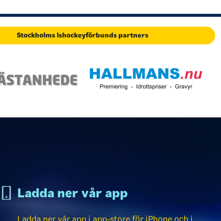
Stockholms Ishockeyförbunds partners
Ladda ner vår app
Ladda ner vår app i app-store för iPhone och i