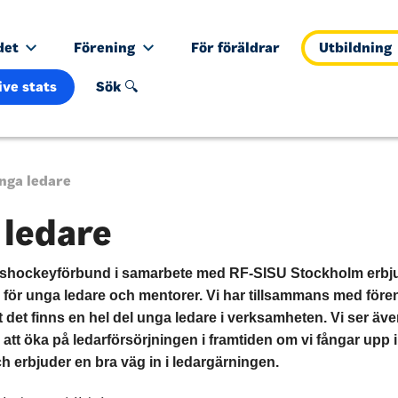
det
Förening
För föräldrar
Utbildning
ive stats
Sök 🔍
nga ledare
 ledare
shockeyförbund i samarbete med RF-SISU Stockholm erbju
g för unga ledare och mentorer. Vi har tillsammans med för
att det finns en hel del unga ledare i verksamheten. Vi ser äve
l att öka på ledarförsörjningen i framtiden om vi fångar upp
 erbjuder en bra väg in i ledargärningen.