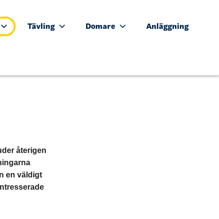
Tävling
Domare
Anläggning
der återigen
eningarna
n en väldigt
 intresserade