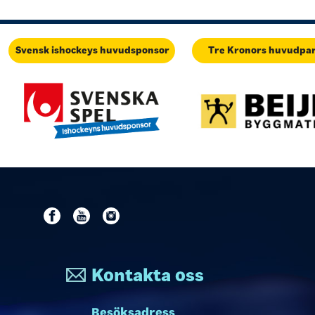
Svensk ishockeys huvudsponsor
Tre Kronors huvudpa
Kontakta oss
Besöksadress