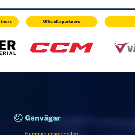
rtners
Officiella partners
Genvägar
Hemmaplansmodellen