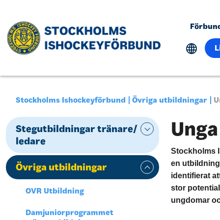
Förbun
L
Stockholms Ishockeyförbund
Övriga utbildningar
U
Unga
Stegutbildningar tränare/
ledare
Stockholms I
en utbildnin
Övriga utbildningar
identifierat 
stor potentia
OVR Utbildning
ungdomar och
Damjuniorprogrammet