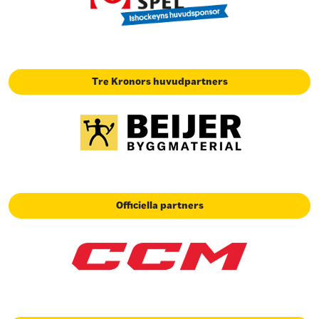
Tre Kronors huvudpartners
Officiella partners