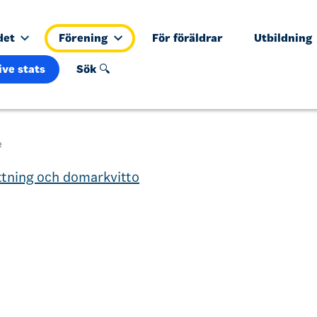
det
Förening
För föräldrar
Utbildning
ive stats
Sök 🔍
e
tning och domarkvitto