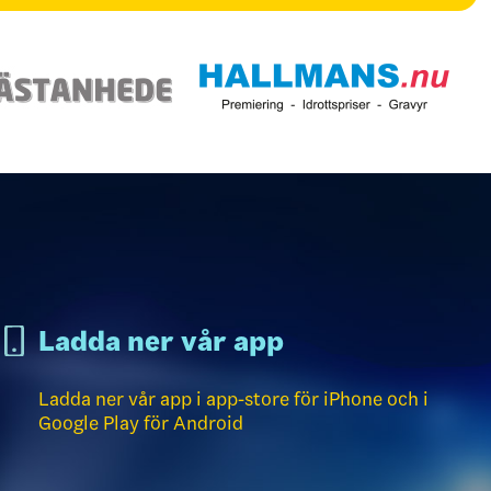
Ladda ner vår app
Ladda ner vår app i app-store för iPhone och i
Google Play för Android