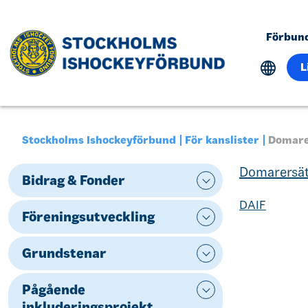
Förbun
L
Stockholms Ishockeyförbund
För kanslister
Domar
Domarersät
Bidrag & Fonder
DAIF
Föreningsutveckling
Grundstenar
Pågående
inkluderingsprojekt