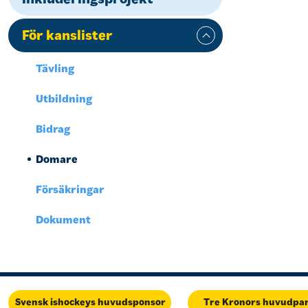
För kanslister
Tävling
Utbildning
Bidrag
Domare
Försäkringar
Dokument
Svensk ishockeys huvudsponsor
Tre Kronors huvudpa