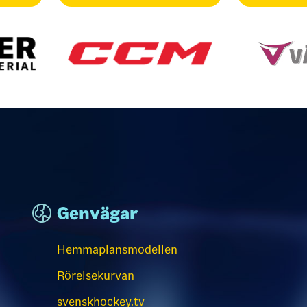
Genvägar
Hemmaplansmodellen
Rörelsekurvan
svenskhockey.tv