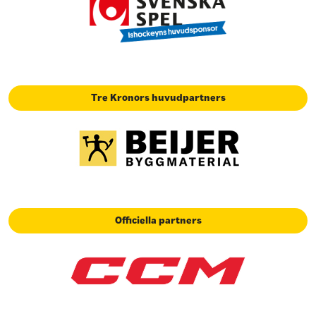
Tre Kronors huvudpartners
Officiella partners