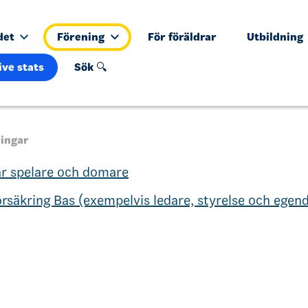
det
Förening
För föräldrar
Utbildning
ive stats
Sök 🔍
ringar
ar spelare och domare
rsäkring Bas (exempelvis ledare, styrelse och ege