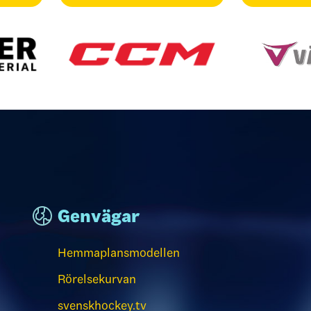
Genvägar
Hemmaplansmodellen
Rörelsekurvan
svenskhockey.tv