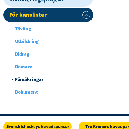
För kanslister
Tävling
Utbildning
Bidrag
Domare
Försäkringar
Dokument
Svensk ishockeys huvudsponsor
Tre Kronors huvudpa