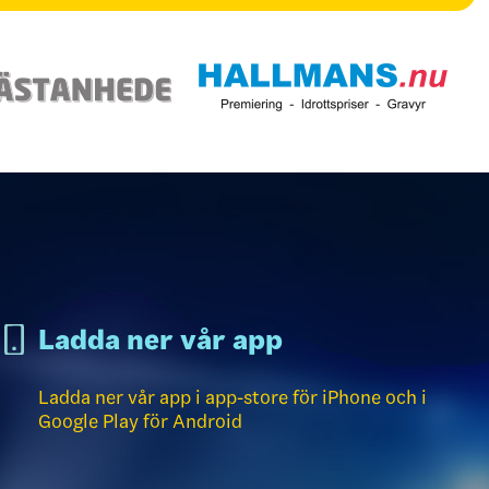
Ladda ner vår app
Ladda ner vår app i app-store för iPhone och i
Google Play för Android