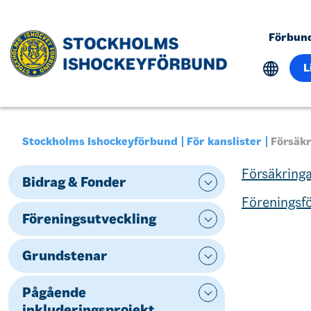
Förbun
L
Stockholms Ishockeyförbund
För kanslister
Försäk
Försäkring
Bidrag & Fonder
Föreningsfö
Föreningsutveckling
Grundstenar
Pågående
inkluderingsprojekt