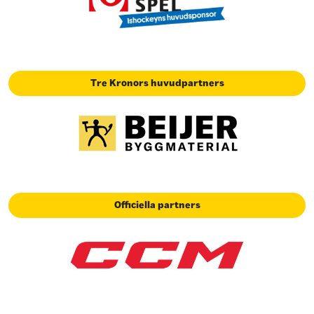
Tre Kronors huvudpartners
Officiella partners