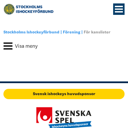
Stockholms Ishockeyförbund
Förening
För kanslister
Svensk ishockeys huvudsponsor