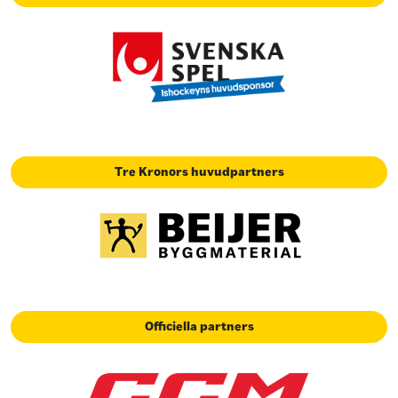
Tre Kronors huvudpartners
Officiella partners