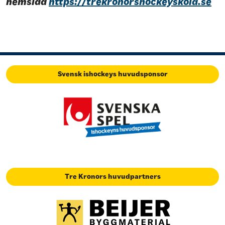
hemsida
https://trekronorshockeyskola.se
Svensk ishockeys huvudsponsor
Tre Kronors huvudpartners