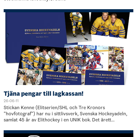
Tjäna pengar till lagkassan!
26-06-11
Stickan Kenne (Elitserien/SHL och Tre Kronors
”hovfotograf”) har nu i sittlivsverk, Svenska Hockeyadeln,
samlat 45 år av Elithockey i en UNIK bok. Det ärett
tidsdokument som spänner över fem decennier…