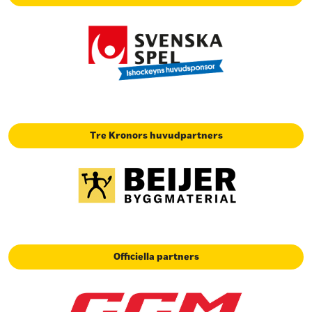
Tre Kronors huvudpartners
Officiella partners